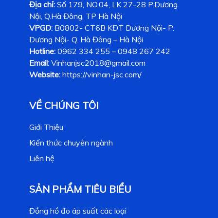
Địa chỉ:
Số 179, NO.04, LK 27-28 P.Dương
Nội, Q.Hà Đông, TP Hà Nội
VPGD:
B0802- CT6B KĐT Dương Nội- P.
Dương Nội- Q. Hà Đông – Hà Nội
Hotline:
0962 334 255 – 0948 267 242
Email:
Vinhanjsc2018@gmail.com
Website:
https://vinhan-jsc.com/
VỀ CHÚNG TÔI
Giới Thiệu
Kiến thức chuyên ngành
Liên hệ
SẢN PHẨM TIÊU BIỂU
Đồng hồ đo áp suất các loại