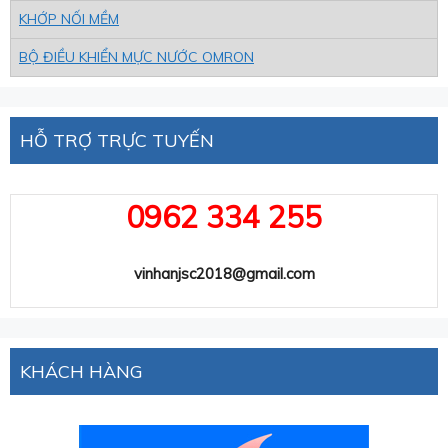
KHỚP NỐI MỀM
BỘ ĐIỀU KHIỂN MỰC NƯỚC OMRON
HỖ TRỢ TRỰC TUYẾN
0962 334 255
vinhanjsc2018@gmail.com
KHÁCH HÀNG