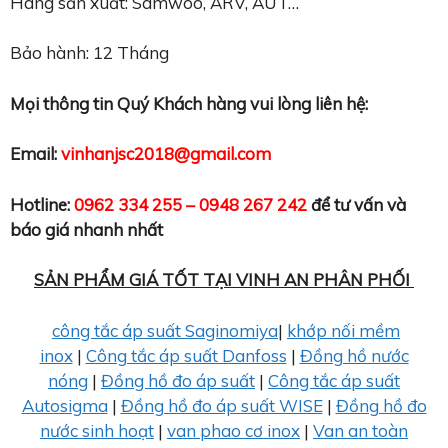
Hãng sản xuất: Samwoo, ARV, AUT…
Bảo hành: 12 Tháng
Mọi thông tin Quý Khách hàng vui lòng liên hệ:
Email:
vinhanjsc2018@gmail.com
Hotline:
0962 334 255 – 0948 267 242
để tư vấn và
báo giá nhanh nhất
SẢN PHẨM GIÁ TỐT TẠI VINH AN PHÂN PHỐI
công tắc áp suất Saginomiya
|
khớp nối mềm
inox
|
Công tắc áp suất Danfoss
|
Đồng hồ nước
nóng
|
Đồng hồ đo áp suất
|
Công tắc áp suất
Autosigma
|
Đồng hồ đo áp suất WISE
|
Đồng hồ đo
nước sinh hoạt
|
van phao cơ inox
|
Van an toàn