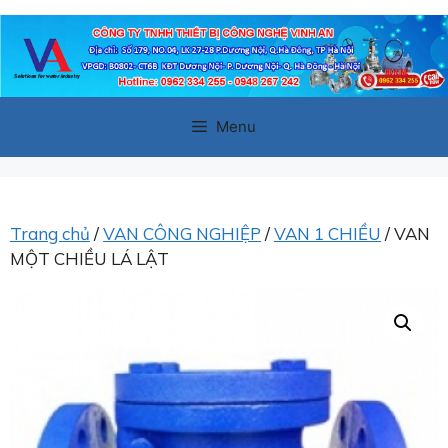
Chuyển
đến
nội
dung
Menu
Trang chủ
/
VAN CÔNG NGHIỆP
/
VAN 1 CHIỀU
/ VAN
MỘT CHIỀU LÁ LẬT