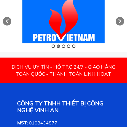
DỊCH VỤ UY TÍN - HỖ TRỢ 24/7 - GIAO HÀNG
TOÀN QUỐC - THANH TOÁN LINH HOẠT
CÔNG TY TNHH THIẾT BỊ CÔNG
NGHỆ VINH AN
MST:
0108434877